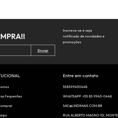
Inscreva-se e seja
OMPRA!!
notificado de novidades e
promoções
ITUCIONAL
Entre em contato
Somos
558599430448
tas Fequentes
+55 85 9943-0448
Comprar
SAC@LINDIMAIS.COM.BR
aqui
RUA ALBERTO MAGNO 112, MONTE