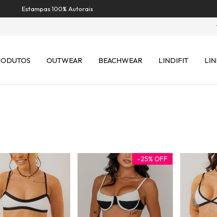
Estampas 100% Autorais
RODUTOS
OUTWEAR
BEACHWEAR
LINDIFIT
LIN
-
25
%
OFF