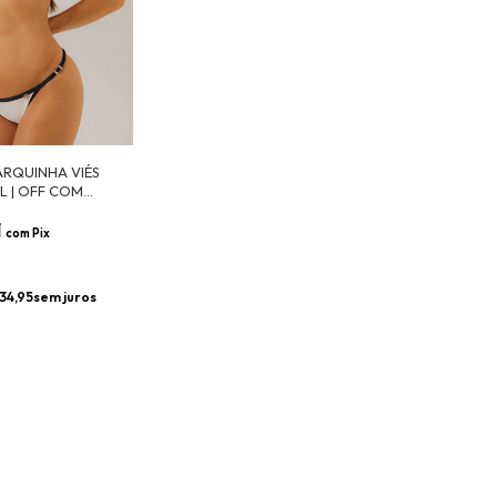
ARQUINHA VIÉS
L | OFF COM
1
com
Pix
0
34,95
sem juros