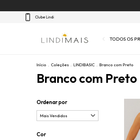
Clube Lindi
TODOS OS P
Início
.
Coleções
.
LINDIBASIC
.
Branco com Preto
Branco com Preto
Ordenar por
Cor