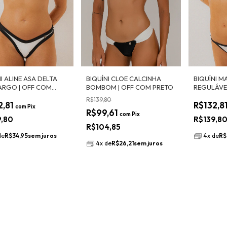
I ALINE ASA DELTA
BIQUÍNI CLOE CALCINHA
BIQUÍNI M
LARGO | OFF COM
BOMBOM | OFF COM PRETO
REGULÁVE
PRETO
R$139,80
2,81
R$132,8
com
Pix
R$99,61
com
Pix
9,80
R$139,8
R$104,85
de
R$34,95
sem juros
4
x
de
R$
4
x
de
R$26,21
sem juros