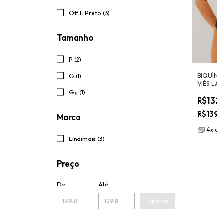
Off E Preto (3)
Tamanho
P (2)
BIQUÍN
G (1)
VIÉS 
PRETO
Gg (1)
R$13
R$13
Marca
4
x
Lindimais (3)
Preço
De
Até
Aplicar