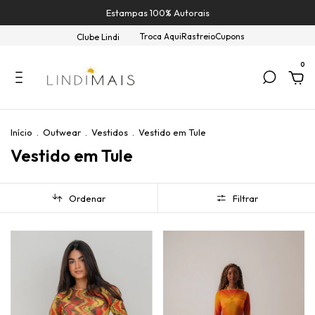
Estampas 100% Autorais
Troca Aqui
Rastreio
Cupons
Clube Lindi
0
Início
.
Outwear
.
Vestidos
.
Vestido em Tule
Vestido em Tule
Ordenar
Filtrar