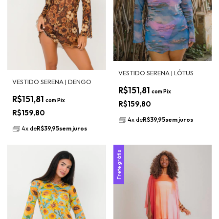
VESTIDO SERENA | LÓTUS
VESTIDO SERENA | DENGO
R$151,81
com
Pix
R$151,81
com
Pix
R$159,80
R$159,80
4
x
de
R$39,95
sem juros
4
x
de
R$39,95
sem juros
Frete grátis