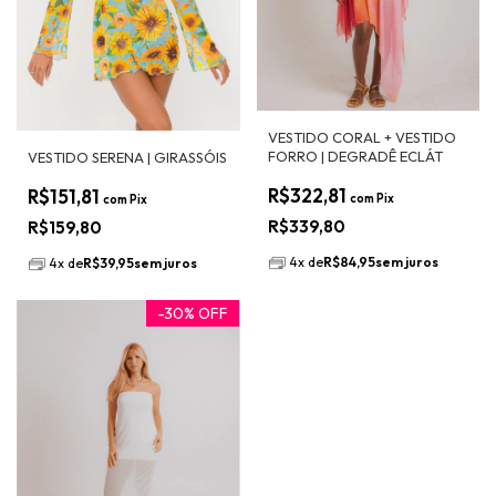
VESTIDO CORAL + VESTIDO
FORRO | DEGRADÊ ECLÁT
VESTIDO SERENA | GIRASSÓIS
R$322,81
R$151,81
com
Pix
com
Pix
R$339,80
R$159,80
4
x
de
R$84,95
sem juros
4
x
de
R$39,95
sem juros
-
30
%
OFF