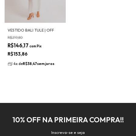
VESTIDO BALI TULE | OFF
R$219,80
R$146,17
com
Pix
R$153,86
4
x
de
R$38,47
sem juros
10% OFF NA PRIMEIRA COMPRA!!
Inscreva-se e seja