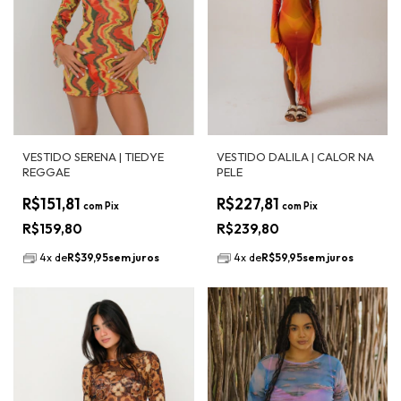
VESTIDO SERENA | TIEDYE
VESTIDO DALILA | CALOR NA
REGGAE
PELE
R$151,81
R$227,81
com
Pix
com
Pix
R$159,80
R$239,80
4
x
de
R$39,95
sem juros
4
x
de
R$59,95
sem juros