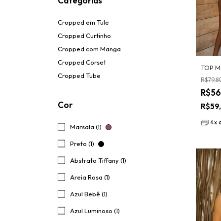
Categorias
Cropped em Tule
Cropped Curtinho
Cropped com Manga
Cropped Corset
TOP M
Cropped Tube
R$79,8
R$56
Cor
R$59
4
x
Marsala (1)
Preto (1)
Abstrato Tiffany (1)
Areia Rosa (1)
Azul Bebê (1)
Azul Luminoso (1)