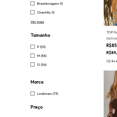
Brasileiragem (1)
Chantilly (1)
Ver mais
TOP N
Tamanho
R$119,
R$85
P (53)
R$89
M (58)
4
x
G (56)
Marca
Lindimais (73)
Preço