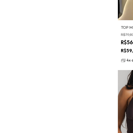
TOP M
R$79,8
R$56
R$59
4
x