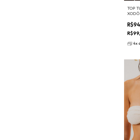
TOP T
XODÓ
R$94
R$99
4
x