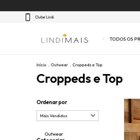
Clube Lindi
TODOS OS P
Início
.
Outwear
.
Croppeds e Top
Croppeds e Top
Ordenar por
Outwear