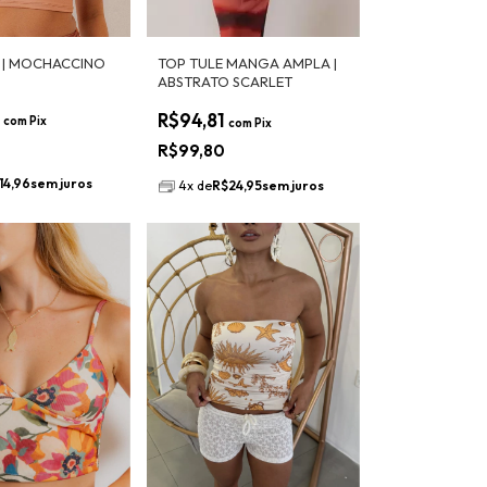
 | MOCHACCINO
TOP TULE MANGA AMPLA |
ABSTRATO SCARLET
6
R$94,81
com
Pix
com
Pix
R$99,80
14,96
sem juros
4
x
de
R$24,95
sem juros