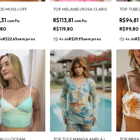
OE MOSS | OFF
TOP MELANIE | ROSA CLARO
TOP TUBE |
,31
R$113,81
R$94,81
com
Pix
com
Pix
,80
R$119,80
R$99,80
de
R$22,45
sem juros
4
x
de
R$29,95
sem juros
4
x
de
R$
ALU | OCEANI
TOP TULE MANGA AMPLA |
TOP BRISA 