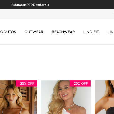
Estampas 100% Autorais
RODUTOS
OUTWEAR
BEACHWEAR
LINDIFIT
LIN
-
25
%
OFF
-
25
%
OFF