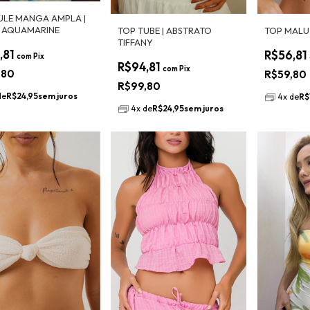
ULE MANGA AMPLA |
 AQUAMARINE
TOP TUBE | ABSTRATO
TOP MALU 
TIFFANY
,81
R$56,81
com
Pix
R$94,81
com
Pix
,80
R$59,80
R$99,80
de
R$24,95
sem juros
4
x
de
R$
4
x
de
R$24,95
sem juros