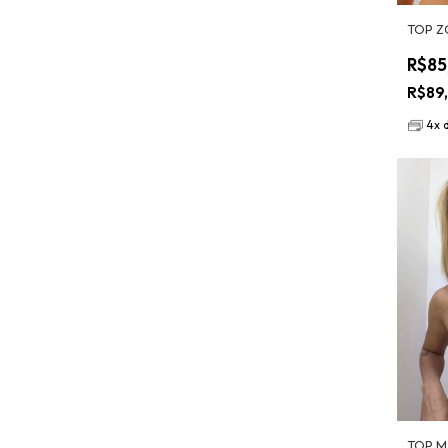
TOP Z
R$85
R$89
4
x
TOP M