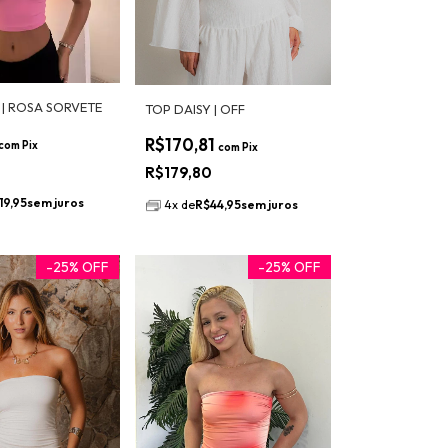
| ROSA SORVETE
TOP DAISY | OFF
R$170,81
com
Pix
com
Pix
R$179,80
19,95
sem juros
4
x
de
R$44,95
sem juros
-
25
%
OFF
-
25
%
OFF