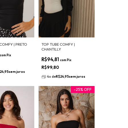
COMFY | PRETO
TOP TUBE COMFY |
CHANTILLY
com
Pix
R$94,81
com
Pix
R$99,80
24,95
sem juros
4
x
de
R$24,95
sem juros
-
25
%
OFF