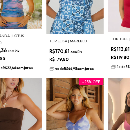
ANDA | LÓTUS
TOP TUBE |
TOP ELISA | MAREBLU
80
R$113,8
,36
R$170,81
com
Pix
com
Pix
R$119,8
,85
R$179,80
4
x
de
R$
de
R$22,46
sem juros
4
x
de
R$44,95
sem juros
-
25
%
OFF