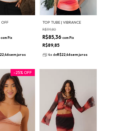
| OFF
TOP TUBE | VIBRANCE
R$119,80
6
R$85,36
com
Pix
com
Pix
R$89,85
22,46
sem juros
4
x
de
R$22,46
sem juros
-
25
%
OFF