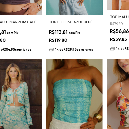
TOP MALU
ALU | MARROM CAFÉ
TOP BLOOM | AZUL BEBÊ
R$79,80
R$56,8
,81
R$113,81
com
Pix
com
Pix
R$59,85
,80
R$119,80
4
x
de
R$
de
R$14,95
sem juros
4
x
de
R$29,95
sem juros