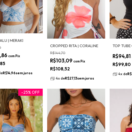
ALU | MERAKI
CROPPED RITA | CORALINE
TOP TUBE 
0
R$144,70
,86
R$94,81
com
Pix
R$103,09
com
Pix
,85
R$99,80
R$108,52
de
R$14,96
sem juros
4
x
de
R$
4
x
de
R$27,13
sem juros
-
25
%
OFF