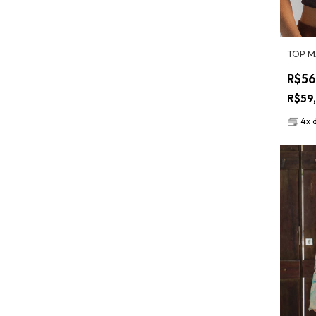
TOP M
R$56
R$59
4
x