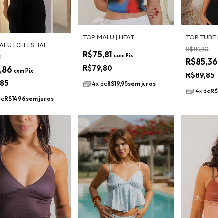
TOP MALU | HEAT
TOP TUBE 
ALU | CELESTIAL
R$119,80
R$75,81
com
Pix
0
R$85,3
R$79,80
,86
com
Pix
R$89,85
,85
4
x
de
R$19,95
sem juros
4
x
de
R$
de
R$14,96
sem juros