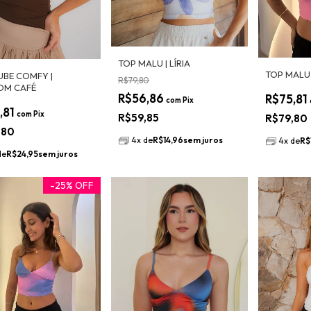
TOP MALU | LÍRIA
TOP MALU 
UBE COMFY |
R$79,80
OM CAFÉ
R$56,86
R$75,81
com
Pix
,81
com
Pix
R$59,85
R$79,80
,80
4
x
de
R$14,96
sem juros
4
x
de
R$
de
R$24,95
sem juros
-
25
%
OFF