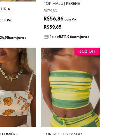
TOP MALU | PERENE
 LÍRIA
R$79,80
R$56,86
com
Pix
com
Pix
R$59,85
4
x
de
R$14,96
sem juros
24,95
sem juros
-
30
%
OFF
| LUMIÈRE
TOP MIDI | LISTRADO