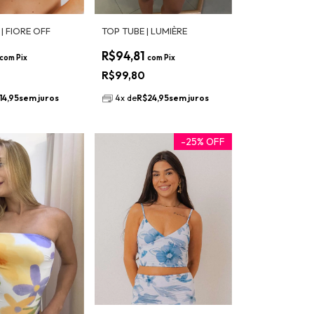
| FIORE OFF
TOP TUBE | LUMIÈRE
R$94,81
com
Pix
com
Pix
R$99,80
14,95
sem juros
4
x
de
R$24,95
sem juros
-
25
%
OFF