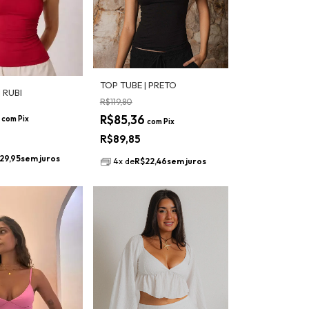
TOP TUBE | PRETO
 RUBI
R$119,80
1
R$85,36
com
Pix
com
Pix
0
R$89,85
29,95
sem juros
4
x
de
R$22,46
sem juros