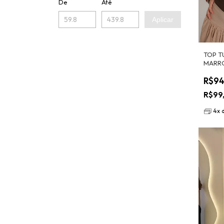
De
Até
Aplicar
TOP T
MARR
R$94
R$99
4
x