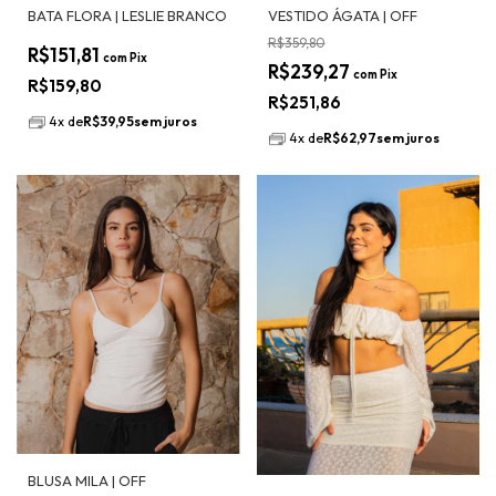
BATA FLORA | LESLIE BRANCO
VESTIDO ÁGATA | OFF
R$359,80
R$151,81
com
Pix
R$239,27
com
Pix
R$159,80
R$251,86
4
x
de
R$39,95
sem juros
4
x
de
R$62,97
sem juros
BLUSA MILA | OFF