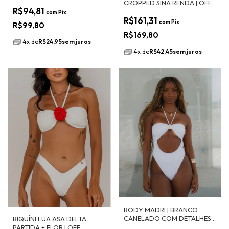
CROPPED SINA RENDA | OFF
R$94,81
com
Pix
R$161,31
com
Pix
R$99,80
R$169,80
4
x
de
R$24,95
sem juros
4
x
de
R$42,45
sem juros
BODY MADRI | BRANCO
CANELADO COM DETALHES
BIQUÍNI LUA ASA DELTA
DOURADOS | RECORTES
PARTIDA + FLOR | OFF