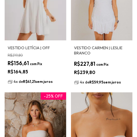
VESTIDO LETÍCIA | OFF
VESTIDO CARMEN | LESLIE
BRANCO
R$219,80
R$156,61
R$227,81
com
Pix
com
Pix
R$164,85
R$239,80
4
x
de
R$41,21
sem juros
4
x
de
R$59,95
sem juros
-
25
%
OFF