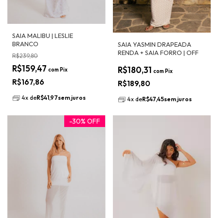
SAIA MALIBU | LESLIE
BRANCO
SAIA YASMIN DRAPEADA
RENDA + SAIA FORRO | OFF
R$239,80
R$159,47
R$180,31
com
Pix
com
Pix
R$167,86
R$189,80
4
x
de
R$41,97
sem juros
4
x
de
R$47,45
sem juros
-
30
%
OFF