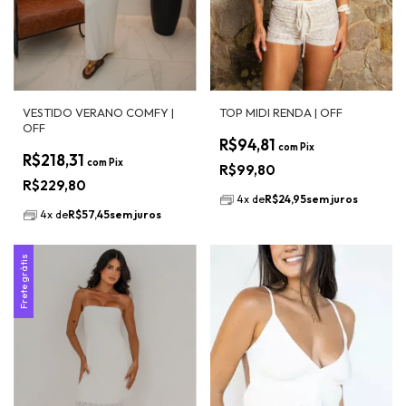
VESTIDO VERANO COMFY |
TOP MIDI RENDA | OFF
OFF
R$94,81
com
Pix
R$218,31
com
Pix
R$99,80
R$229,80
4
x
de
R$24,95
sem juros
4
x
de
R$57,45
sem juros
Frete grátis