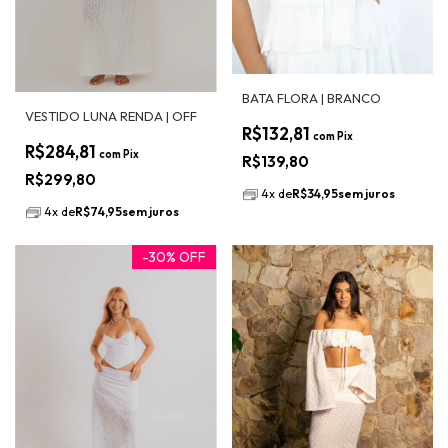
BATA FLORA | BRANCO
VESTIDO LUNA RENDA | OFF
R$132,81
com
Pix
R$284,81
com
Pix
R$139,80
R$299,80
4
x
de
R$34,95
sem juros
4
x
de
R$74,95
sem juros
-
30
%
OFF