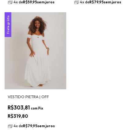
4
x
de
R$59,95
sem juros
4
x
de
R$79,95
sem juros
Frete grátis
VESTIDO PIETRA | OFF
R$303,81
com
Pix
R$319,80
4
x
de
R$79,95
sem juros