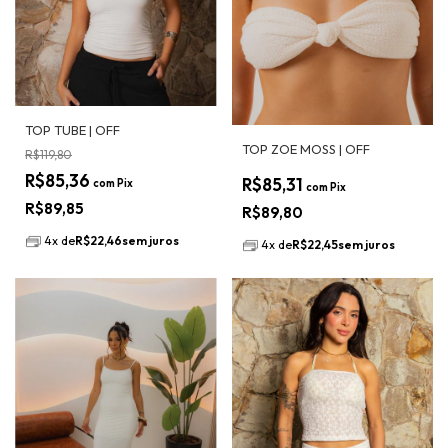
TOP TUBE | OFF
TOP ZOE MOSS | OFF
R$119,80
R$85,36
R$85,31
com
Pix
com
Pix
R$89,85
R$89,80
4
x
de
R$22,46
sem juros
4
x
de
R$22,45
sem juros