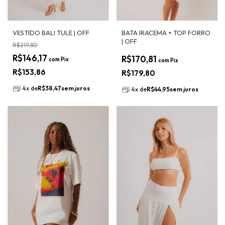
VESTIDO BALI TULE | OFF
BATA IRACEMA + TOP FORRO
| OFF
R$219,80
R$146,17
R$170,81
com
Pix
com
Pix
R$153,86
R$179,80
4
x
de
R$38,47
sem juros
4
x
de
R$44,95
sem juros