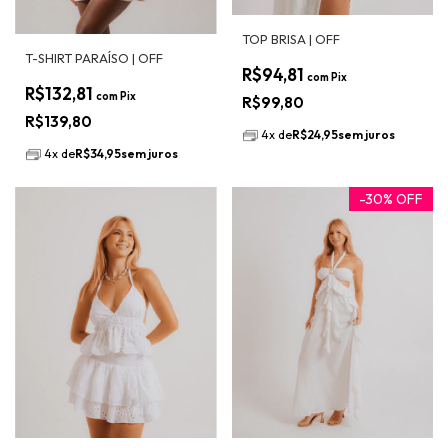
TOP BRISA | OFF
T-SHIRT PARAÍSO | OFF
R$94,81
com
Pix
R$132,81
com
Pix
R$99,80
R$139,80
4
x
de
R$24,95
sem juros
4
x
de
R$34,95
sem juros
-
30
%
OFF