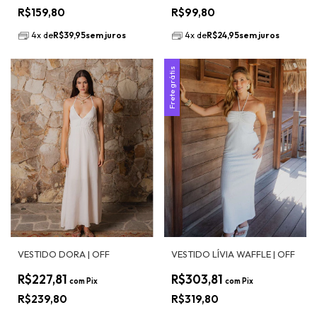
R$159,80
R$99,80
4
x
de
R$39,95
sem juros
4
x
de
R$24,95
sem juros
Frete grátis
VESTIDO DORA | OFF
VESTIDO LÍVIA WAFFLE | OFF
R$227,81
R$303,81
com
Pix
com
Pix
R$239,80
R$319,80