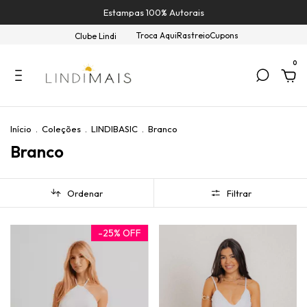
Estampas 100% Autorais
Troca Aqui
Rastreio
Cupons
Clube Lindi
0
Início
.
Coleções
.
LINDIBASIC
.
Branco
Branco
Ordenar
Filtrar
-
25
%
OFF