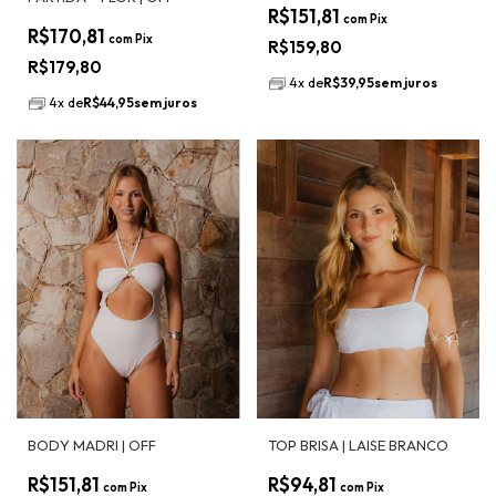
R$151,81
CAVADO | ALÇA DE
com
Pix
AMARRAÇÃO REMOVÍVEL
R$170,81
com
Pix
R$159,80
R$179,80
4
x
de
R$39,95
sem juros
4
x
de
R$44,95
sem juros
BODY MADRI | OFF
TOP BRISA | LAISE BRANCO
R$151,81
R$94,81
com
Pix
com
Pix