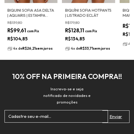
BIQUINI SOFIA ASA DELTA
BIQUÍNI SOFIA HOTPANTS
BIQUÍ
| AQUARIS | ESTAMPA
| LISTRADO ECLÁT
MARQU
SEREIA TROPICAL | TOP
MERA
R$139,80
R$179,80
R$13
COM ARCO E LEVE
R$99,61
R$128,11
FRANZIDO | ALÇAS
com
Pix
com
Pix
R$13
REGULÁVEIS E AMARRAÇ
R$104,85
R$134,85
4
x
4
x
de
R$26,21
sem juros
4
x
de
R$33,71
sem juros
10% OFF NA PRIMEIRA COMPRA!!
Inscreva-se e seja
notificado de novidades e
promoções