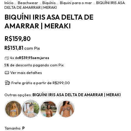
Início
.
Beachwear
.
Biquínis
.
Bíquini para o mar
.
BIQUÍNI IRIS ASA
DELTA DE AMARRAR | MERAKI
BIQUÍNI IRIS ASA DELTA DE
AMARRAR | MERAKI
R$159,80
R$151,81
com
Pix
4
x de
R$39,95
sem juros
5% de desconto
pagando com Pix
Ver mais detalhes
Frete grátis
a partir de
R$299,00
Outras opções:
BIQUÍNI IRIS ASA DELTA DE AMARRAR | MERAKI
Tamanho:
P