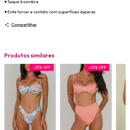
♥
Seque à sombra
♥
Evite torcer e contato com superfícies ásperas
Compartilhar
Produtos similares
-
25
%
OFF
-
25
%
OFF