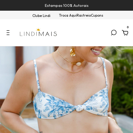
Estampas 100% Autorais
Troca Aqui
Rastreio
Cupons
Clube Lindi
0