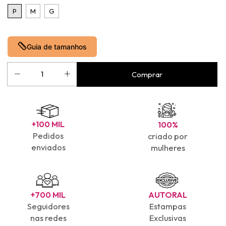
P
M
G
Guia de tamanhos
+100 MIL
100%
Pedidos
criado por
enviados
mulheres
+700 MIL
AUTORAL
Seguidores
Estampas
nas redes
Exclusivas