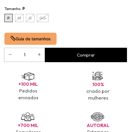
Tamanho:
P
P
M
G
GG
Guia de tamanhos
+100 MIL
100%
Pedidos
criado por
enviados
mulheres
+700 MIL
AUTORAL
Seguidores
Estampas