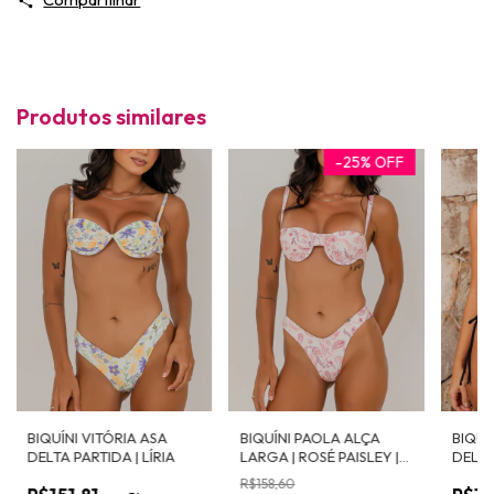
Produtos similares
-
25
%
OFF
BIQUÍNI VITÓRIA ASA
BIQUÍNI PAOLA ALÇA
BIQUÍ
DELTA PARTIDA | LÍRIA
LARGA | ROSÉ PAISLEY |
DELTA
ASA DELTA | TOP COM
AQUA
R$158,60
ARCO E BOJO
PRET