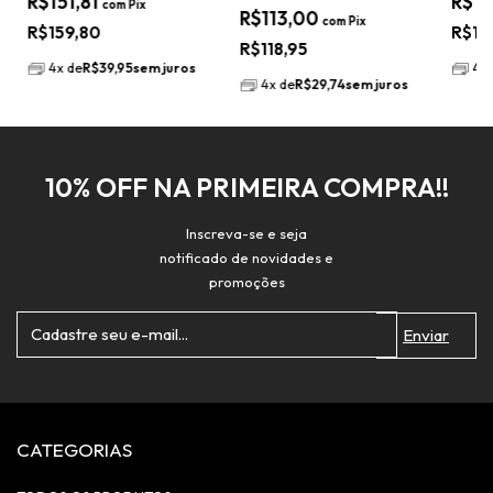
R$151,81
R$15
com
Pix
R$113,00
REMOVÍVEL
com
Pix
R$159,80
R$15
R$118,95
4
x
de
R$39,95
sem juros
4
x
4
x
de
R$29,74
sem juros
10% OFF NA PRIMEIRA COMPRA!!
Inscreva-se e seja
notificado de novidades e
promoções
CATEGORIAS