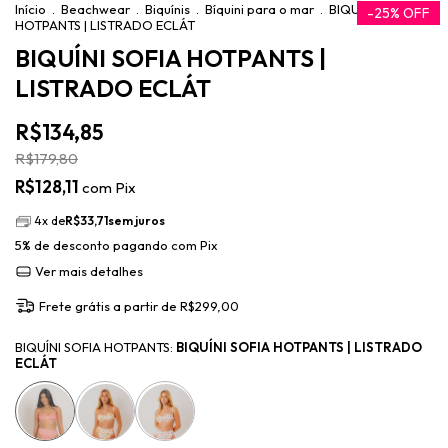
Início
.
Beachwear
.
Biquínis
.
Bíquini para o mar
.
BIQUÍNI SOFIA
-
25
%
OFF
HOTPANTS | LISTRADO ECLÁT
BIQUÍNI SOFIA HOTPANTS |
LISTRADO ECLÁT
R$134,85
R$179,80
R$128,11
com
Pix
4
x de
R$33,71
sem juros
5% de desconto
pagando com Pix
Ver mais detalhes
Frete grátis
a partir de
R$299,00
BIQUÍNI SOFIA HOTPANTS:
BIQUÍNI SOFIA HOTPANTS | LISTRADO
ECLÁT