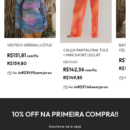
VESTIDO SERENA | LÓTUS
BATA 
CALÇA PANTALONA TULE
CELES
R$151,81
+ MINI SHORT | ECLÁT
com
Pix
R$15
R$199,80
R$159,80
R$15
R$142,36
com
Pix
4
x
de
R$39,95
sem juros
R$149,85
4
x
4
x
de
R$37,46
sem juros
10% OFF NA PRIMEIRA COMPRA!!
Inscreva-se e seja