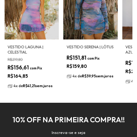
VESTIDO LAGUNA |
VESTIDO SERENA | LÓTUS
VESTI
CELESTIAL
AZURA
R$151,81
BORBO
com
Pix
R$219,80
R$19
ÚNICA
R$159,80
R$156,61
FLUÍD
com
Pix
R$20
COM 
R$164,85
4
x
de
R$39,95
sem juros
4
x
4
x
de
R$41,21
sem juros
10% OFF NA PRIMEIRA COMPRA!!
Inscreva-se e seja