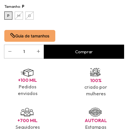
Tamanho:
P
P
M
G
Guia de tamanhos
+100 MIL
100%
Pedidos
criado por
enviados
mulheres
+700 MIL
AUTORAL
Seguidores
Estampas