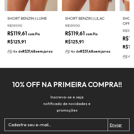
SHORT BENZIN | LUME
SHORT BENZIN | LILAC
SHORT
OFF 
R$139,90
R$139,90
R$159,
R$119,61
R$119,61
com
Pix
com
Pix
R$13
R$125,91
R$125,91
R$14
4
x
de
R$31,48
sem juros
4
x
de
R$31,48
sem juros
4
x
10% OFF NA PRIMEIRA COMPRA!!
Inscreva-se e seja
notificado de novidades e
promoções