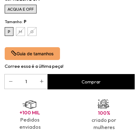
ACQUA E OFF
Tamanho:
P
P
M
G
Guia de tamanhos
Corree essa é a última peça!
+100 MIL
100%
Pedidos
criado por
enviados
mulheres