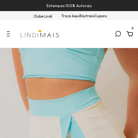
Estampas 100% Autorais
Troca Aqui
Rastreio
Cupons
Clube Lindi
0