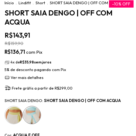
Início
.
Lindifit
.
Short
.
SHORT SAIA DENGO | OFF COM ACQUA
-
10
%
OFF
SHORT SAIA DENGO | OFF COM
ACQUA
R$143,91
R$159,90
R$136,71
com
Pix
4
x de
R$35,98
sem juros
5% de desconto
pagando com Pix
Ver mais detalhes
Frete grátis
a partir de
R$299,00
SHORT SAIA DENGO:
SHORT SAIA DENGO | OFF COM ACQUA
Cor:
ACQUA E OFF