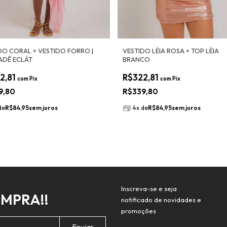
DO CORAL + VESTIDO FORRO |
VESTIDO LÉIA ROSA + TOP LÉIA
ADÊ ECLÁT
BRANCO
2,81
R$322,81
com
Pix
com
Pix
9,80
R$339,80
de
R$84,95
sem juros
4
x
de
R$84,95
sem juros
Inscreva-se e seja
OMPRA!!
notificado de novidades e
promoções