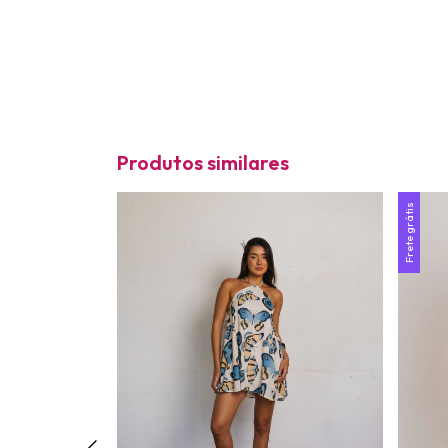
Produtos similares
-
25
%
OFF
Frete grátis