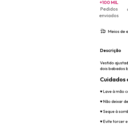
+100 MIL
Pedidos
enviados
Meios de 
Descrição
Vestido ajustad
dois babados 
Cuidados c
♥
Lave à mão 
♥
Não deixar d
♥
Seque à som
♥
Evite torcer 