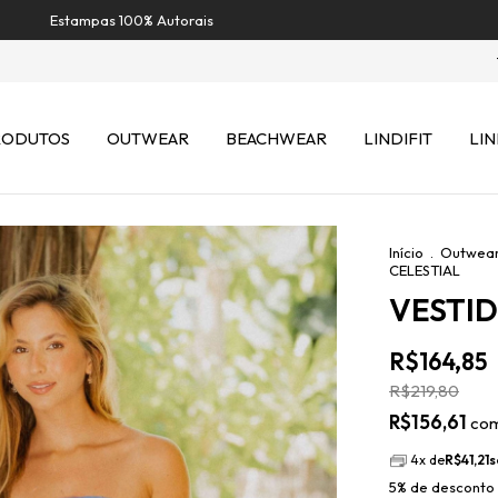
Estampas 100% Autorais
RODUTOS
OUTWEAR
BEACHWEAR
LINDIFIT
LIN
Início
.
Outwea
CELESTIAL
VESTID
R$164,85
R$219,80
R$156,61
co
4
x de
R$41,21
s
5% de desconto