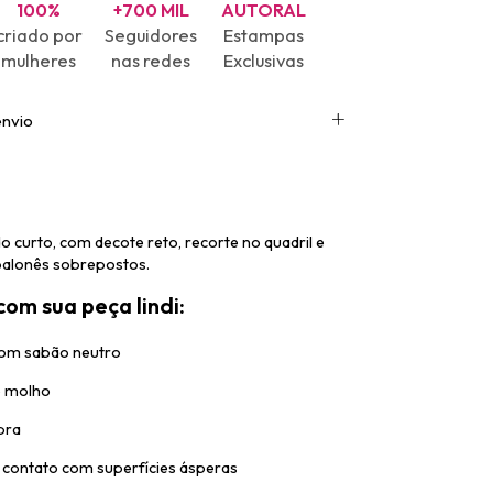
100%
+700 MIL
AUTORAL
criado por
Seguidores
Estampas
mulheres
nas redes
Exclusivas
envio
o curto, com decote reto, recorte no quadril e
balonês sobrepostos.
om sua peça lindi:
com sabão neutro
e molho
bra
e contato com superfícies ásperas