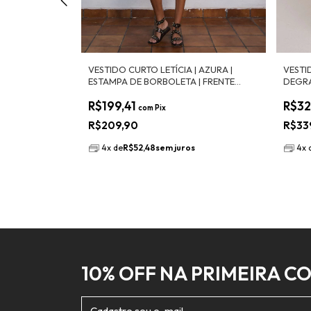
VESTIDO CURTO LETÍCIA | AZURA |
VESTI
ESTAMPA DE BORBOLETA | FRENTE
DEGR
E BLOOM
ÚNICA | TECIDO LEVE E FLUÍDO | COSTA
R$199,41
R$32
NUA COM ELÁSTICO
com
Pix
R$209,90
R$33
4
x
de
R$52,48
sem juros
4
x
10% OFF NA PRIMEIRA C