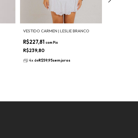
VESTIDO CARMEN | LESLIE BRANCO
VESTIDO BOH
R$227,81
R$265,91
com
Pix
co
R$239,80
R$279,90
4
x
de
R$59,95
sem juros
4
x
de
R$69,9