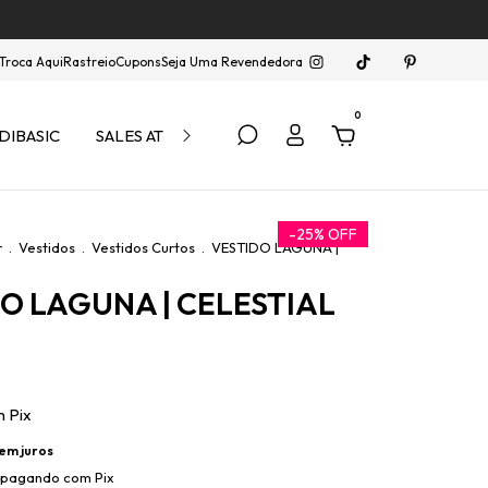
Troca Aqui
Rastreio
Cupons
Seja Uma Revendedora
0
DIBASIC
SALES ATÉ 40% OFF
-
25
%
OFF
r
.
Vestidos
.
Vestidos Curtos
.
VESTIDO LAGUNA |
O LAGUNA | CELESTIAL
m
Pix
em juros
pagando com Pix