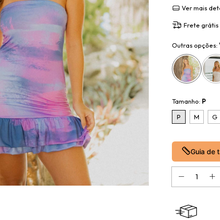
Ver mais det
Frete grátis
Outras opções:
Tamanho:
P
P
M
G
Guia de 