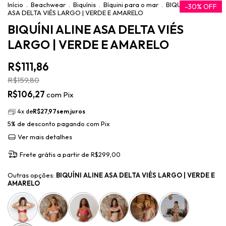
Início
.
Beachwear
.
Biquínis
.
Bíquini para o mar
.
BIQUÍNI ALINE
-
30
%
OFF
ASA DELTA VIÉS LARGO | VERDE E AMARELO
BIQUÍNI ALINE ASA DELTA VIÉS
LARGO | VERDE E AMARELO
R$111,86
R$159,80
R$106,27
com
Pix
4
x de
R$27,97
sem juros
5% de desconto
pagando com Pix
Ver mais detalhes
Frete grátis
a partir de
R$299,00
Outras opções:
BIQUÍNI ALINE ASA DELTA VIÉS LARGO | VERDE E
AMARELO