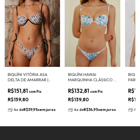
BIQUÍNI VITÓRIA ASA
BIQUÍNI HAWAI
BIQUÍ
DELTA DE AMARRAR |
MARQUINHA CLÁSSICO |
PARTI
AQUARELA STRIPES COM
MERAKI
NUTE
R$151,81
R$132,81
R$13
PRETO
com
Pix
com
Pix
R$159,80
R$139,80
R$13
4
x
de
R$39,95
sem juros
4
x
de
R$34,95
sem juros
4
x