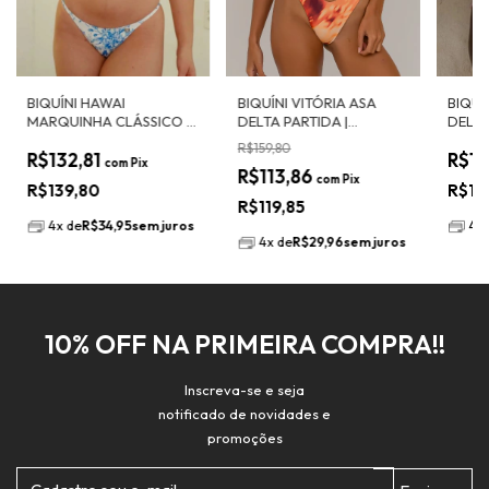
BIQUÍNI HAWAI
BIQUÍNI VITÓRIA ASA
BIQUÍ
MARQUINHA CLÁSSICO |
DELTA PARTIDA |
DELTA
MERAKI
SHIMMER GOLD
OCEA
R$159,80
R$132,81
R$15
com
Pix
R$113,86
com
Pix
R$139,80
R$15
R$119,85
4
x
de
R$34,95
sem juros
4
x
4
x
de
R$29,96
sem juros
10% OFF NA PRIMEIRA COMPRA!!
Inscreva-se e seja
notificado de novidades e
promoções