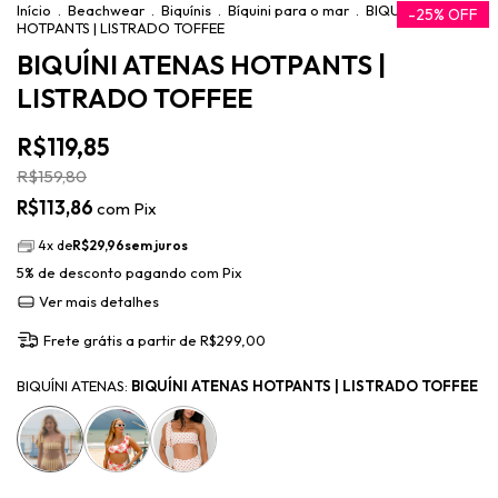
Início
.
Beachwear
.
Biquínis
.
Bíquini para o mar
.
BIQUÍNI ATENAS
-
25
%
OFF
HOTPANTS | LISTRADO TOFFEE
BIQUÍNI ATENAS HOTPANTS |
LISTRADO TOFFEE
R$119,85
R$159,80
R$113,86
com
Pix
4
x de
R$29,96
sem juros
5% de desconto
pagando com Pix
Ver mais detalhes
Frete grátis
a partir de
R$299,00
BIQUÍNI ATENAS:
BIQUÍNI ATENAS HOTPANTS | LISTRADO TOFFEE