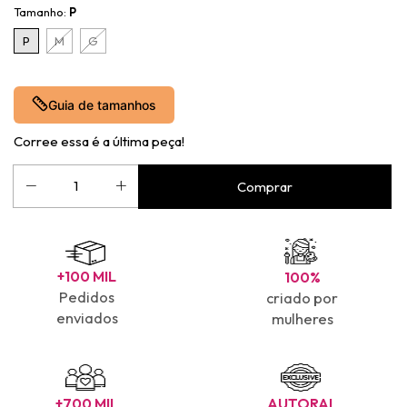
Tamanho:
P
P
M
G
Guia de tamanhos
Corree essa é a última peça!
+100 MIL
100%
Pedidos
criado por
enviados
mulheres
+700 MIL
AUTORAL