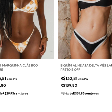
NI MARQUINHA CLÁSSICO |
BIQUÍNI ALINE ASA DELTA VIÉS LA
RE
PRETO E OFF
3,81
R$132,81
com
Pix
com
Pix
9,80
R$139,80
de
R$29,95
sem juros
4
x
de
R$34,95
sem juros