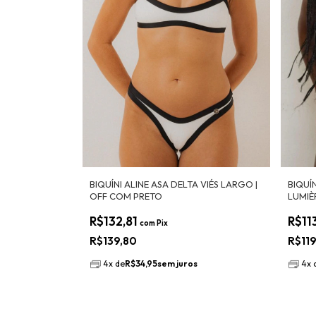
BIQUÍNI ALINE ASA DELTA VIÉS LARGO |
BIQUÍ
OFF COM PRETO
LUMIÈ
R$132,81
R$11
com
Pix
R$139,80
R$11
4
x
de
R$34,95
sem juros
4
x