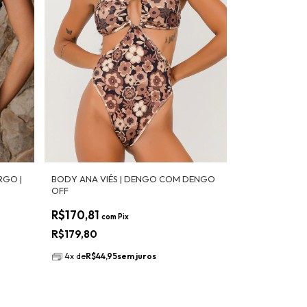
RGO |
BODY ANA VIÉS | DENGO COM DENGO
OFF
R$170,81
com
Pix
R$179,80
4
x
de
R$44,95
sem juros