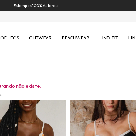
Estampas 100% Autorais
RODUTOS
OUTWEAR
BEACHWEAR
LINDIFIT
LIN
urando não existe.
s.