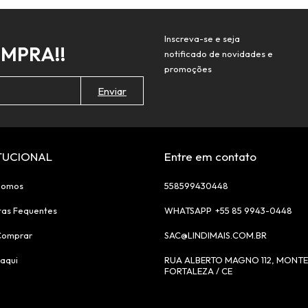
Inscreva-se e seja
OMPRA!!
notificado de novidades e
promoções
ITUCIONAL
Entre em contato
Somos
558599430448
tas Fequentes
+55 85 9943-0448
Comprar
SAC@LINDIMAIS.COM.BR
aqui
RUA ALBERTO MAGNO 112, MONTE
FORTALEZA / CE