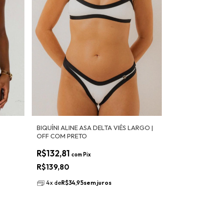
BIQUÍNI ALINE ASA DELTA VIÉS LARGO |
OFF COM PRETO
R$132,81
com
Pix
R$139,80
4
x
de
R$34,95
sem juros