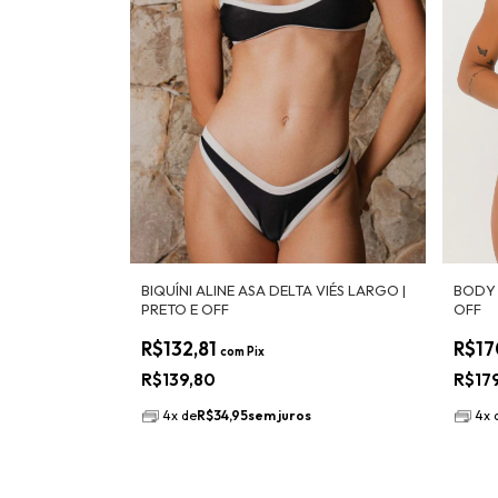
BIQUÍNI ALINE ASA DELTA VIÉS LARGO |
BODY 
PRETO E OFF
OFF
R$132,81
R$17
com
Pix
R$139,80
R$17
4
x
de
R$34,95
sem juros
4
x