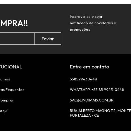
Inscreva-se e seja
OMPRA!!
notificado de novidades e
promoções
ITUCIONAL
Entre em contato
Somos
558599430448
tas Fequentes
+55 85 9943-0448
Comprar
SAC@LINDIMAIS.COM.BR
aqui
RUA ALBERTO MAGNO 112, MONTE
FORTALEZA / CE