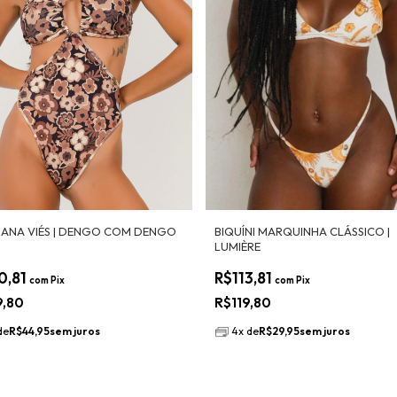
ANA VIÉS | DENGO COM DENGO
BIQUÍNI MARQUINHA CLÁSSICO |
LUMIÈRE
0,81
R$113,81
com
Pix
com
Pix
9,80
R$119,80
de
R$44,95
sem juros
4
x
de
R$29,95
sem juros