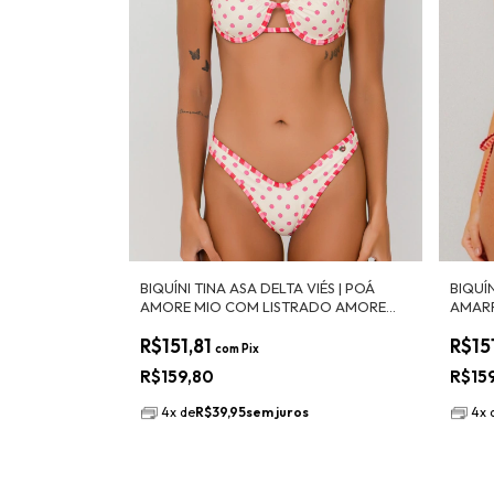
BIQUÍNI TINA ASA DELTA VIÉS | POÁ
BIQUÍ
AMORE MIO COM LISTRADO AMORE
AMARR
MIO
SCARL
R$151,81
R$15
com
Pix
R$159,80
R$15
4
x
de
R$39,95
sem juros
4
x