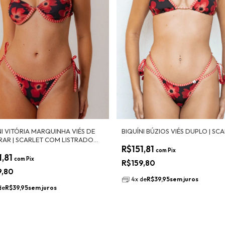
NI VITÓRIA MARQUINHA VIÉS DE
BIQUÍNI BÚZIOS VIÉS DUPLO | SC
AR | SCARLET COM LISTRADO
R$151,81
ET
com
Pix
1,81
com
Pix
R$159,80
9,80
4
x
de
R$39,95
sem juros
de
R$39,95
sem juros