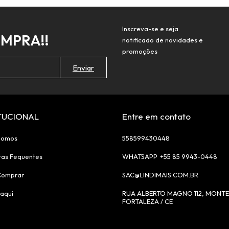
Inscreva-se e seja
OMPRA!!
notificado de novidades e
promoções
ITUCIONAL
Entre em contato
Somos
558599430448
tas Fequentes
+55 85 9943-0448
Comprar
SAC@LINDIMAIS.COM.BR
aqui
RUA ALBERTO MAGNO 112, MONTE
FORTALEZA / CE