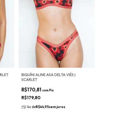
ARLET
BIQUÍNI ALINE ASA DELTA VIÉS |
SCARLET
R$170,81
com
Pix
R$179,80
4
x
de
R$44,95
sem juros