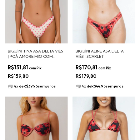
BIQUÍNI TINA ASA DELTA VIÉS
BIQUÍNI ALINE ASA DELTA
| POÁ AMORE MIO COM
VIÉS | SCARLET
LISTRADO AMORE MIO
R$151,81
R$170,81
com
Pix
com
Pix
R$159,80
R$179,80
4
x
de
R$39,95
sem juros
4
x
de
R$44,95
sem juros