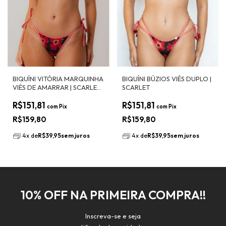
BIQUÍNI VITÓRIA MARQUINHA
BIQUÍNI BÚZIOS VIÉS DUPLO |
VIÉS DE AMARRAR | SCARLET
SCARLET
COM LISTRADO SCARLET
R$151,81
R$151,81
com
Pix
com
Pix
R$159,80
R$159,80
4
x
de
R$39,95
sem juros
4
x
de
R$39,95
sem juros
10% OFF NA PRIMEIRA COMPRA!!
Inscreva-se e seja